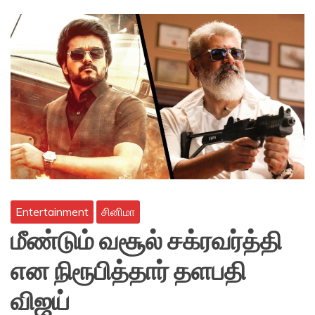
Entertainment
சினிமா
மீண்டும் வசூல் சக்ரவர்த்தி
என நிரூபித்தார் தளபதி
விஜய்