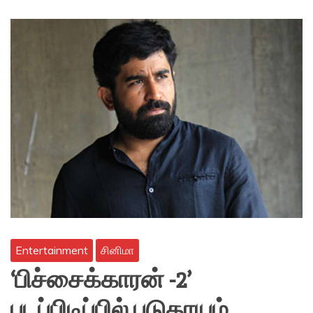
Entertainment
சினிமா
‘பிச்சைக்காரன் -2’
படப்பிடிப்பில் படுகாயம்