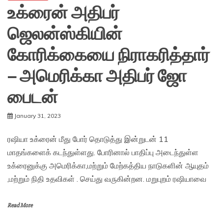
உக்ரைன் அதிபர்
ஜெலன்ஸ்கியின்
கோரிக்கையை நிராகரித்தார்
– அமெரிக்கா அதிபர் ஜோ
பைடன்
January 31, 2023
ரஷியா உக்ரைன் மீது போர் தொடுத்து இன்றுடன் 11
மாதங்களைக் கடந்துள்ளது. போரினால் பாதிப்பு அடைந்துள்ள
உக்ரைனுக்கு அமெரிக்கா,மற்றும் மேற்கத்திய நாடுகளின் ஆயுதம்
,மற்றும் நிதி உதவிகள் . செய்து வருகின்றன. மறுபுறம் ரஷியாவை
Read More