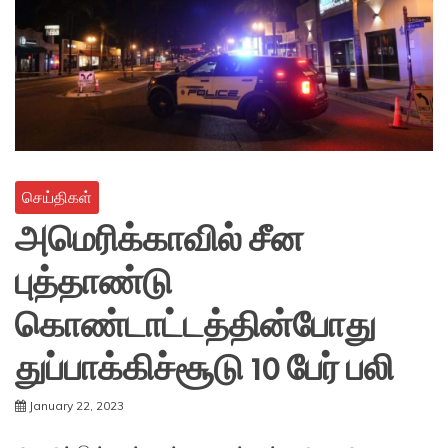
செய்திகள்
அமெரிக்காவில் சீன
புத்தாண்டு
கொண்டாட்டத்தின்போது
துப்பாக்கிச்சூடு 10 பேர் பலி
January 22, 2023