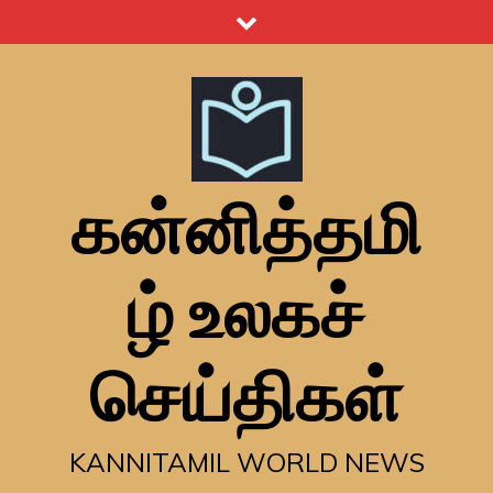
Skip
to
content
கன்னித்தமி
ழ் உலகச்
செய்திகள்
KANNITAMIL WORLD NEWS