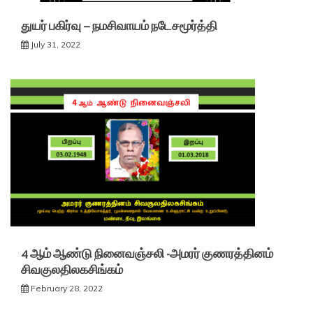
துயர் பகிர்வு – நமசிவாயம் நடேசமூர்த்தி
July 31, 2022
4 ஆம் ஆண்டு நினைவஞ்சலி -அமரர் குணரத்தினம்
சிவகுலதிலகசிங்கம்
February 28, 2022