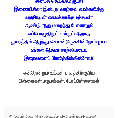
அன்புத் தெய்வமே ஐயா!
இணையில்லா இன்புறு வாழ்வை எமக்களித்து
உறுதியுடன் எமைக்காத்த உத்தமரே
ஆண்டு ஆறு மறைந்து போனாலும்
எப்பொழுதிலும் என்றும் ஆறாத
துயரத்தில் ஆழ்ந்து கொண்டுருக்கின்றோம் ஐயா
உங்கள் ஆத்மா சாந்தியடைய
இறைவனைப் பிரார்த்திக்கின்றோம்!
என்றென்றும் உங்கள் பாசத்திற்குரிய
பிள்ளைகள்,மருமக்கள், பேரப்பிள்ளைகள்
Post
5ஆம் ஆண்டு நினைவஞ்சலி-அமரர் மாசிலாமணி