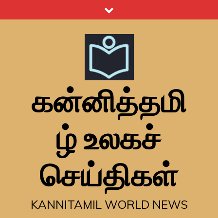
Skip
to
content
கன்னித்தமி
ழ் உலகச்
செய்திகள்
KANNITAMIL WORLD NEWS