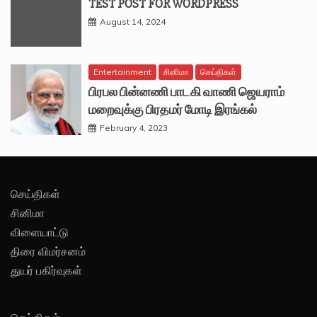
TEST POST FOR WORDPRESS
August 14, 2024
Entertainment
சினிமா
செய்திகள்
பிரபல பின்னணி பாடகி வாணி ஜெயராம்
மறைவுக்கு பிரதமர் மோடி இரங்கல்
February 4, 2023
செய்திகள்
சினிமா
விளையாட்டு
திரை விமர்சனம்
துயர் பகிர்வுகள்